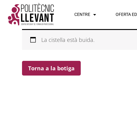
Vés
al
CENTRE
OFERTA E
contingut
La cistella està buida.
Torna a la botiga